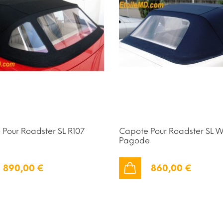
Pour Roadster SL R107
Capote Pour Roadster SL W
Pagode
890,00 €
860,00 €
AJOUTER AU PANIER