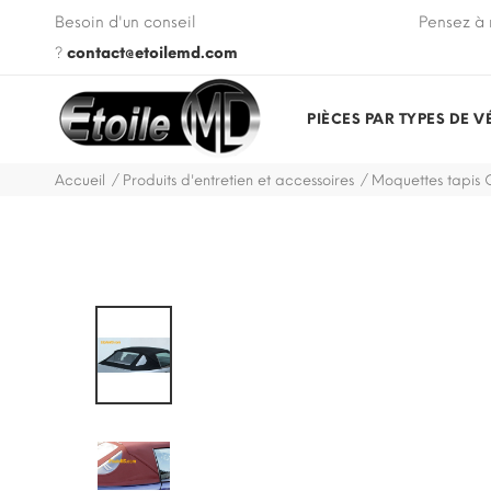
 VIN de votre véhicule lors de votre commande.
Besoin d'un conseil
Pensez à 
?
contact@etoilemd.com
PIÈCES PAR TYPES DE V
Accueil
Produits d'entretien et accessoires
Moquettes tapis 