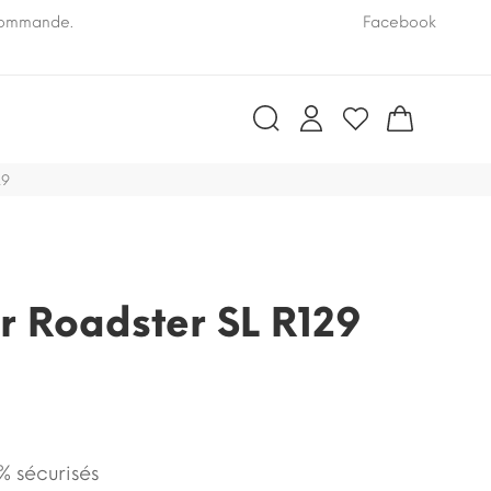
 commande.
Pensez à nous communiquer le numéro VIN de vo
Facebook
29
r Roadster SL R129
 sécurisés