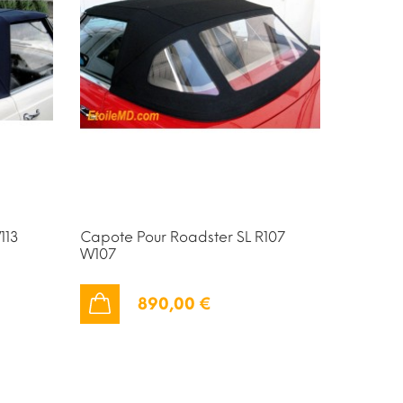
113
Capote Pour Roadster SL R107
Capote 
W107
Pagode
890,00 €
AJOUTER AU PANIER
AJOUTER AU PANIER