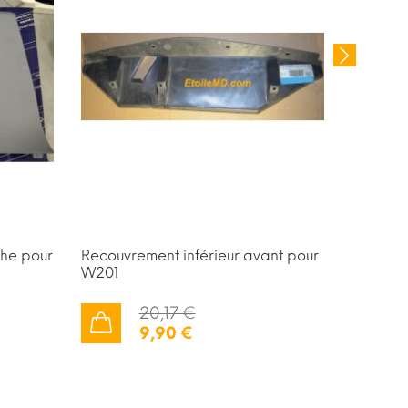
he pour
Recouvrement inférieur avant pour
joint de
W201
coupé
20,17 €
9,90 €
AJOUTER AU PANIER
STOCK ÉPUISÉ