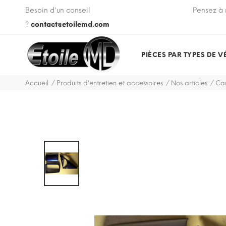
 VIN de votre véhicule lors de votre commande.
Besoin d'un conseil
Pensez à 
?
contact@etoilemd.com
PIÈCES PAR TYPES DE V
Accueil
Produits d'entretien et accessoires
Nos articles
Car