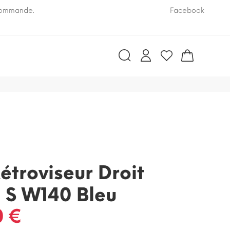
 commande.
Pensez à nous communiquer le numéro VIN de vo
Facebook
troviseur Droit
 S W140 Bleu
0 €