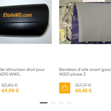
e rétroviseur droit pour
Bandeau d'aile avant gauc
210 W140...
W201 phase 2
82,40 €
157,19 €
69,90 €
60,42 €
AJOUTER AU PANIER