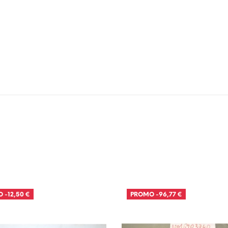
O
-12,50 €
PROMO
-96,77 €