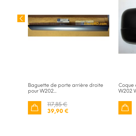
pot
Baguette de porte arrière droite
Coque d
pour W202...
W202 W
117,85 €
39,90 €
AJOUTER AU PANIER
AJOUTER AU PANIER