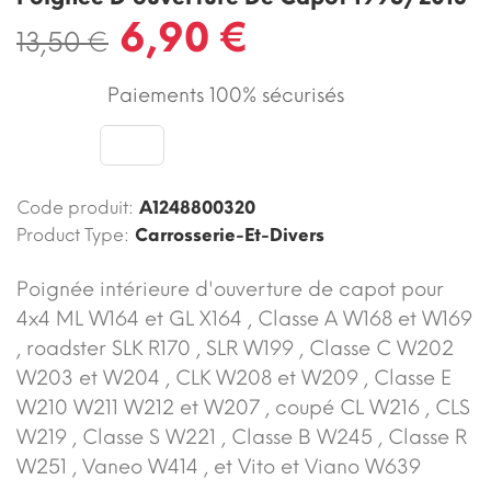
6,90 €
13,50 €
Paiements 100% sécurisés
Code produit:
A1248800320
Product Type:
Carrosserie-Et-Divers
Poignée intérieure d'ouverture de capot pour
4x4 ML W164 et GL X164 , Classe A W168 et W169
, roadster SLK R170 , SLR W199 , Classe C W202
W203 et W204 , CLK W208 et W209 , Classe E
W210 W211 W212 et W207 , coupé CL W216 , CLS
W219 , Classe S W221 , Classe B W245 , Classe R
W251 , Vaneo W414 , et Vito et Viano W639