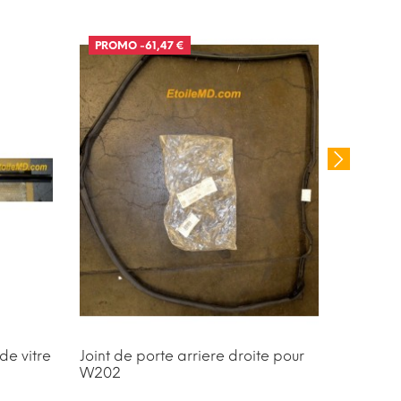
PROMO
-61,47 €
PROM
de vitre
Joint de porte arriere droite pour
Déflect
W202
W108/1