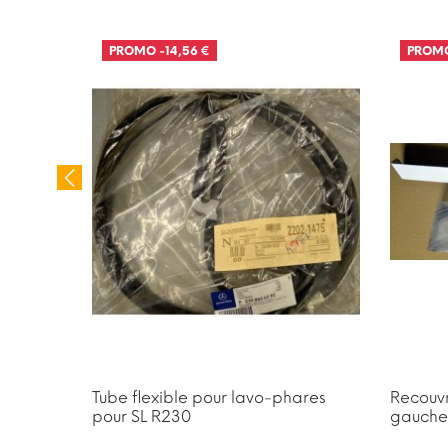
E STOCK
PROMO
-14,56 €
PROM
arrière
Tube flexible pour lavo-phares
Recouv
pour SL R230
gauche