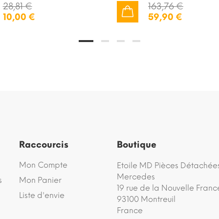
28,81 €
163,76 €
10,00 €
59,90 €
AJOUTER AU PANIER
Raccourcis
Boutique
Mon Compte
Etoile MD Pièces Détachée
Mercedes
s
Mon Panier
19 rue de la Nouvelle Franc
Liste d'envie
93100 Montreuil
France