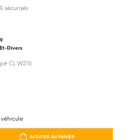
 sécurisés
29
Et-Divers
upé CL W215
 véhicule
AJOUTER AU PANIER