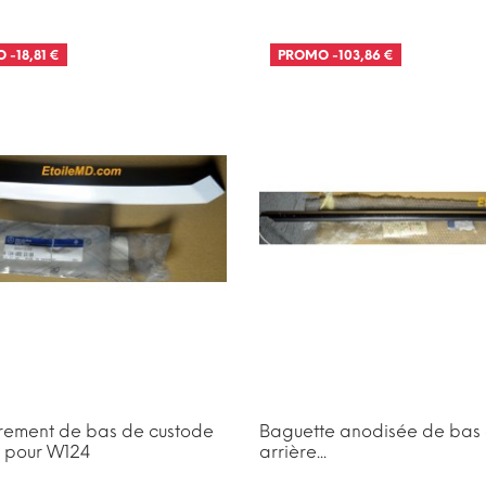
O
-18,81 €
PROMO
-103,86 €
rement de bas de custode
Baguette anodisée de bas 
 pour W124
arrière...