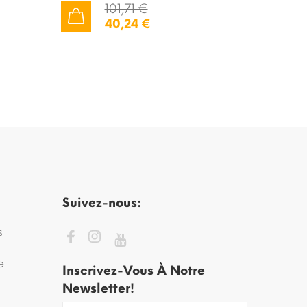
101,71 €
40,24 €
AJOUTER AU PANIER
AJOUTER AU PANIER
Suivez-nous:
s
e
Inscrivez-Vous À Notre
Newsletter!