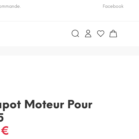
 commande.
Pensez à nous communiquer le numéro VIN de vo
Facebook
apot Moteur Pour
5
 €