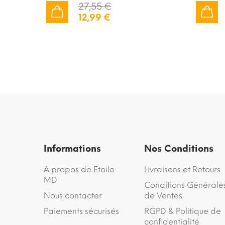
27,55 €
12,99 €
AJOUTER AU PANIER
AJOUTER AU PANIER
Informations
Nos Conditions
A propos de Etoile
Livraisons et Retours
MD
Conditions Générale
Nous contacter
de Ventes
Paiements sécurisés
RGPD & Politique de
confidentialité