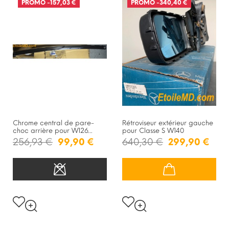
PROMO
-157,03 €
PROMO
-340,40 €
RUPTURE DE STOCK
Chrome central de pare-
Rétroviseur extérieur gauche
choc arrière pour W126...
pour Classe S W140
256,93 €
99,90 €
640,30 €
299,90 €