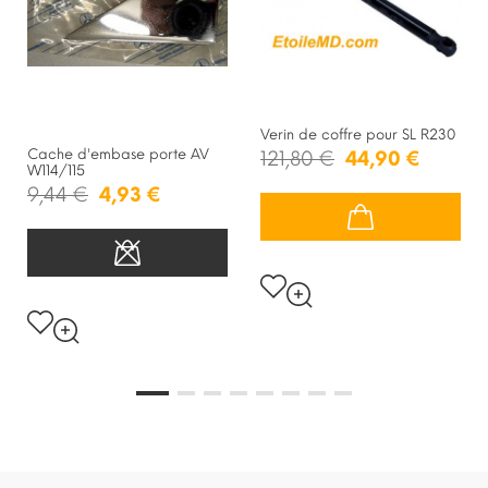
Verin de coffre pour SL R230
Cache d'embase porte AV
121,80 €
44,90 €
W114/115
9,44 €
4,93 €