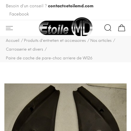
Besoin d'un conseil ?
contact@etoilemd.com
Facebook
Accueil
Produits d'entretien et accessoires
Nos articles
Carrosserie et divers
Paire de cache de pare-choc arriere de W126