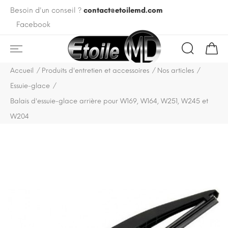
Besoin d'un conseil ?
contact@etoilemd.com
Facebook
Accueil
Produits d'entretien et accessoires
Nos articles
Essuie-glace
Balais d'essuie-glace arrière pour W169, W164, W251, W245 et
W204