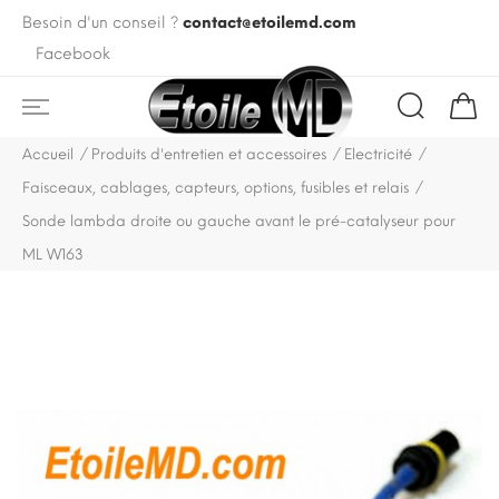
Besoin d'un conseil ?
contact@etoilemd.com
Facebook
Accueil
Produits d'entretien et accessoires
Electricité
Faisceaux, cablages, capteurs, options, fusibles et relais
Sonde lambda droite ou gauche avant le pré-catalyseur pour
ML W163