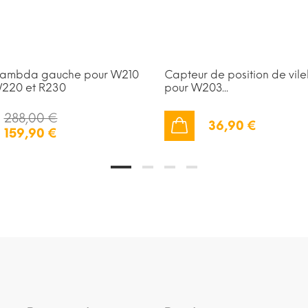
lambda gauche pour W210
Capteur de position de vil
220 et R230
pour W203...
288,00 €
36,90 €
159,90 €
AJOUTER AU PANIER