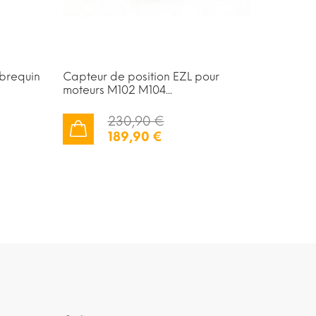
ebrequin
Capteur de position EZL pour
Capteur 
moteurs M102 M104...
particule
230,90 €
189,90 €
AJOUTER AU PANIER
AJOUTER AU PANIER