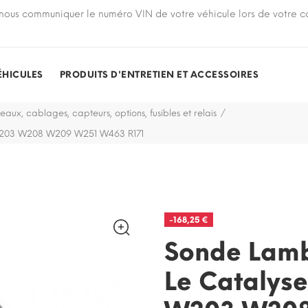
nous communiquer le numéro VIN de votre véhicule lors de votre
ÉHICULES
PRODUITS D'ENTRETIEN ET ACCESSOIRES
eaux, cablages, capteurs, options, fusibles et relais
W203 W208 W209 W251 W463 R171
-168,25 €
Sonde Lam
Le Catalys