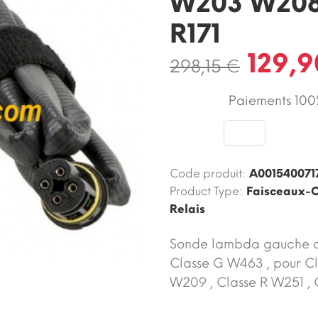
W203 W208
R171
129,9
298,15 €
Paiements 100%
Code produit:
A001540071
Product Type:
Faisceaux-C
Relais
Sonde lambda gauche av
Classe G W463 , pour C
W209 , Classe R W251 , C