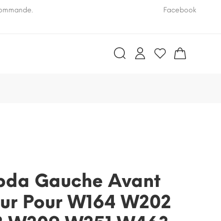
 commande.
Pensez à nous communiquer le numéro VIN de vo
Facebook
bda Gauche Avant
eur Pour W164 W202