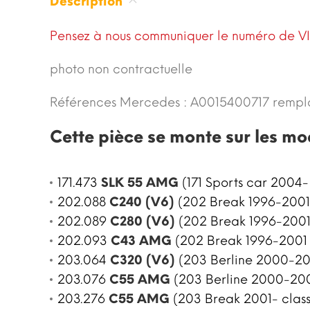
Description
Pensez à nous communiquer le numéro de VI
photo non contractuelle
Références Mercedes :
A0015400717
rempl
Cette pièce se monte sur les mo
171.473
SLK 55 AMG
(171 Sports car 2004-
202.088
C240 (V6)
(202 Break 1996-2001 
202.089
C280 (V6)
(202 Break 1996-2001
202.093
C43 AMG
(202 Break 1996-2001 
203.064
C320 (V6)
(203 Berline 2000-20
203.076
C55 AMG
(203 Berline 2000-200
203.276
C55 AMG
(203 Break 2001- clas