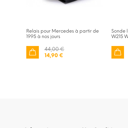
Relais pour Mercedes à partir de
Sonde 
1995 à nos jours
W215 W
44,00 €
14,90 €
AJOUTER AU PANIER
AJOUTER AU PANIER