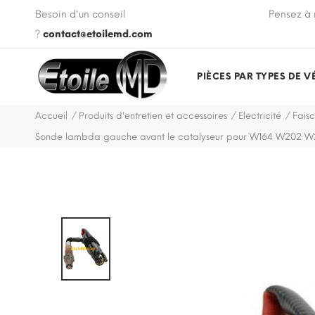
 VIN de votre véhicule lors de votre commande.
Besoin d'un conseil
Pensez à 
?
contact@etoilemd.com
PIÈCES PAR TYPES DE V
Accueil
Produits d'entretien et accessoires
Electricité
Faisc
Sonde lambda gauche avant le catalyseur pour W164 W202 