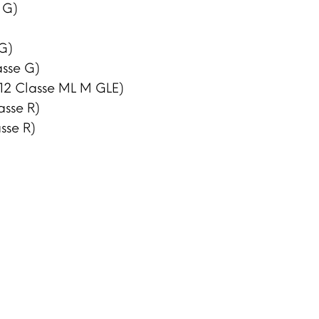
 G)
G)
asse G)
12 Classe ML M GLE)
sse R)
sse R)