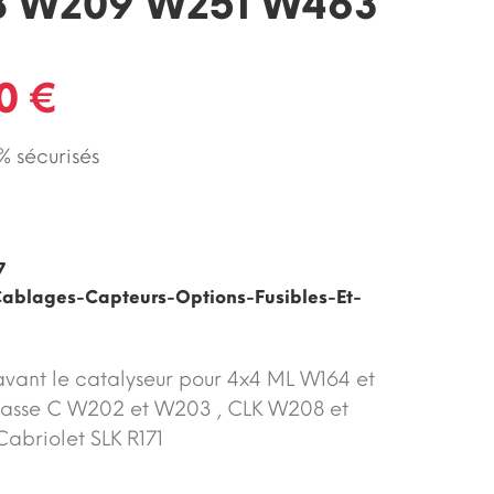
 W209 W251 W463
0 €
 sécurisés
7
ablages-Capteurs-Options-Fusibles-Et-
ant le catalyseur pour 4x4 ML W164 et
lasse C W202 et W203 , CLK W208 et
abriolet SLK R171