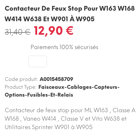
Contacteur De Feux Stop Pour W163 W168
W414 W638 Et W901 À W905
12,90 €
31,40 €
Paiements 100% sécurisés
Code produit:
A0015458709
Product Type:
Faisceaux-Cablages-Capteurs-
Options-Fusibles-Et-Relais
Contacteur de feux stop pour ML W163 , Classe A
W168 , Vaneo W414 , Classe V et Vito W638 et
Utilitaires Sprinter W901 à W905