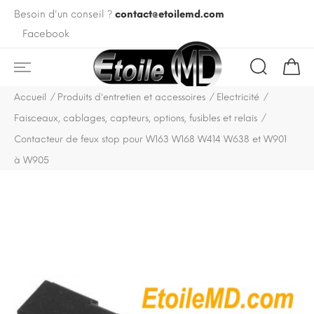
Besoin d'un conseil ?
contact@etoilemd.com
Facebook
Accueil
Produits d'entretien et accessoires
Electricité
Faisceaux, cablages, capteurs, options, fusibles et relais
Contacteur de feux stop pour W163 W168 W414 W638 et W901
à W905