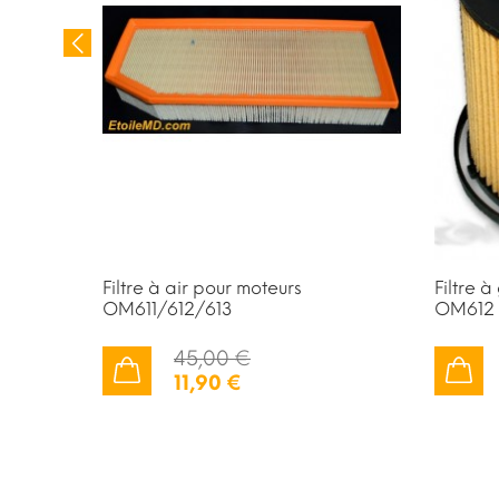
s pour
Filtre à air pour moteurs
Filtre 
OM611/612/613
OM612 
45,00 €
11,90 €
AJOUTER AU PANIER
AJOUTER AU PANIER