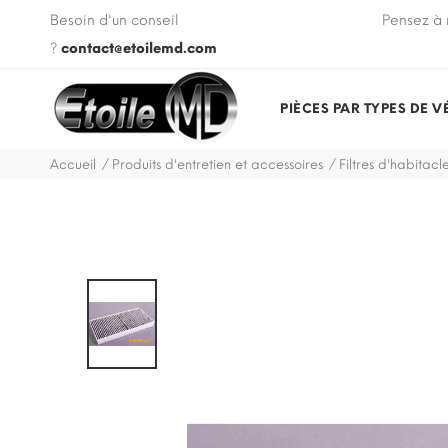
 VIN de votre véhicule lors de votre commande.
Besoin d'un conseil
Pensez à 
?
contact@etoilemd.com
PIÈCES PAR TYPES DE V
Accueil
Produits d'entretien et accessoires
Filtres d'habitacl