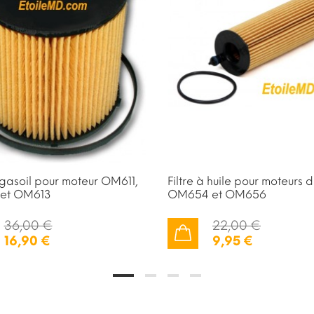
à gasoil pour moteur OM611,
Filtre à huile pour moteurs d
et OM613
OM654 et OM656
36,00 €
22,00 €
16,90 €
9,95 €
AJOUTER AU PANIER