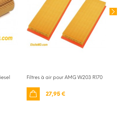
iesel
Filtres à air pour AMG W203 R170
Filtre 
27,95 €
AJOUTER AU PANIER
AJOUTER AU PANIER