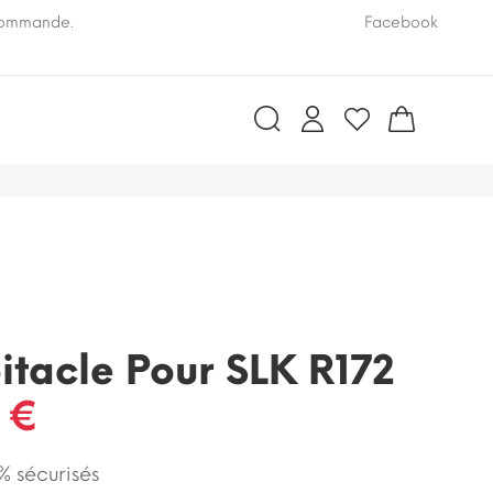
 commande.
Pensez à nous communiquer le numéro VIN de vo
Facebook
bitacle Pour SLK R172
 €
 sécurisés