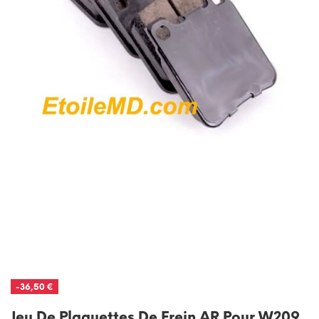
-36,50 €
Jeu De Plaquettes De Frein AR Pour W209