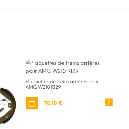
PROM
Plaquettes de freins arrières pour
AMG W210 R129
78,10 €
AJOUTER AU PANIER