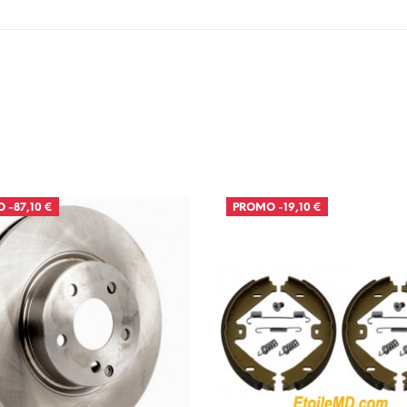
O
-87,10 €
PROMO
-19,10 €