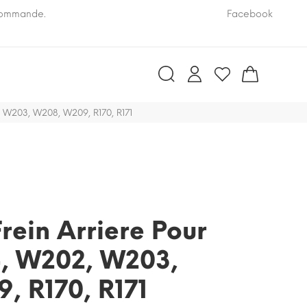
 commande.
Pensez à nous communiquer le numéro VIN de vo
Facebook
, W203, W208, W209, R170, R171
rein Arriere Pour
, W202, W203,
, R170, R171