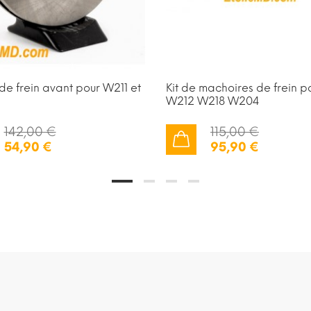
de frein avant pour W211 et
Kit de machoires de frein p
W212 W218 W204
142,00 €
115,00 €
54,90 €
95,90 €
AJOUTER AU PANIER