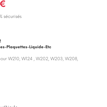
 €
 sécurisés
2
ues-Plaquettes-Liquide-Etc
 pour W210, W124 , W202, W203, W208,