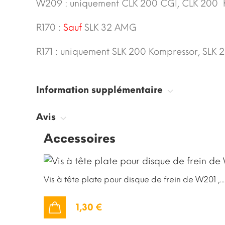
W209 : uniquement CLK 200 CGI, CLK 200 K
R170 :
Sauf
SLK 32 AMG
R171 : uniquement SLK 200 Kompressor, SLK 2
Information supplémentaire
Avis
Accessoires
Vis à tête plate pour disque de frein de W201 ,...
1,30 €
AJOUTER AU PANIER