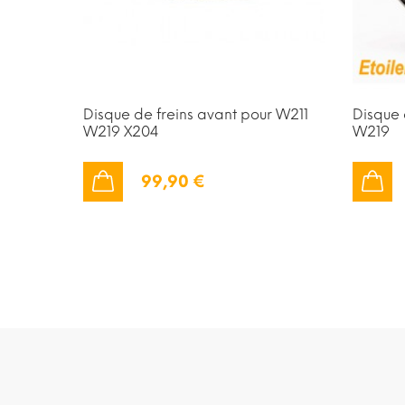
Disque de freins avant pour W211
Disque 
W219 X204
W219
99,90 €
AJOUTER AU PANIER
AJOUTER AU PANIER