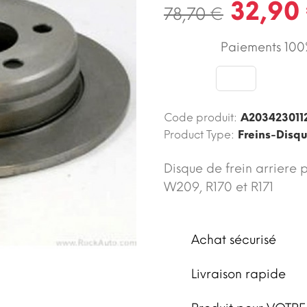
32,90
78,70 €
Paiements 100%
Code produit:
A203423011
Product Type:
Freins-Disq
Disque de frein arriere
W209, R170 et R171
Achat sécurisé
Livraison rapide