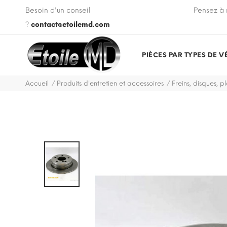
 VIN de votre véhicule lors de votre commande.
Besoin d'un conseil
Pensez à 
?
contact@etoilemd.com
PIÈCES PAR TYPES DE V
Accueil
Produits d'entretien et accessoires
Freins, disques, pl