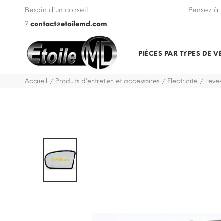
 VIN de votre véhicule lors de votre commande.
Besoin d'un conseil
Pensez à 
?
contact@etoilemd.com
PIÈCES PAR TYPES DE V
Accueil
Produits d'entretien et accessoires
Electricité
Leves