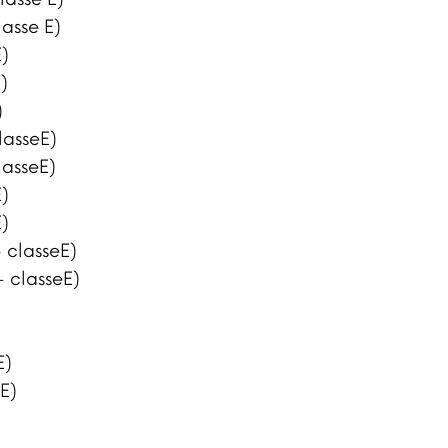
lasse E)
)
)
)
lasseE)
lasseE)
)
)
 classeE)
 classeE)
E)
E)