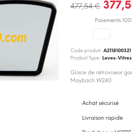
377,5
477,54 €
Paiements 100%
Code produit:
A2118100321
Product Type:
Leves-Vitres
Glace de rétroviseur ga
Maybach W240
Achat sécurisé
Livraison rapide