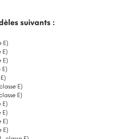
dèles suivants :
e E)
 E)
e E)
 E)
 E)
classe E)
classe E)
 E)
 E)
e E)
e E)
- classe E)