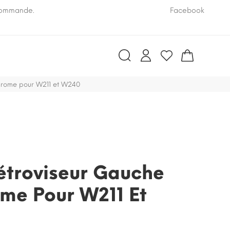
 commande.
Pensez à nous communiquer le numéro VIN de vo
Facebook
chrome pour W211 et W240
étroviseur Gauche
ome Pour W211 Et