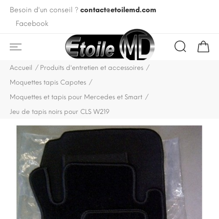
Besoin d'un conseil ?
contact@etoilemd.com
Facebook
Accueil
Produits d'entretien et accessoires
Moquettes tapis Capotes
Moquettes et tapis pour Mercedes et Smart
Jeu de tapis noirs pour CLS W219