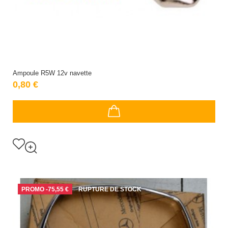
Ampoule R5W 12v navette
0,80 €
PROMO
-75,55 €
RUPTURE DE STOCK