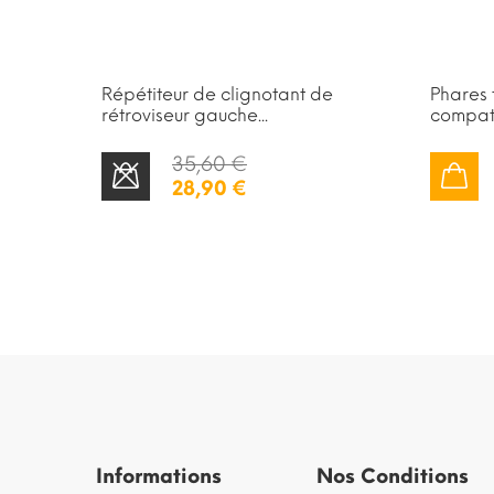
ito
Répétiteur de clignotant de
Phares 
rétroviseur gauche...
compat
35,60 €
28,90 €
STOCK ÉPUISÉ
AJOUTER AU PANIER
Informations
Nos Conditions