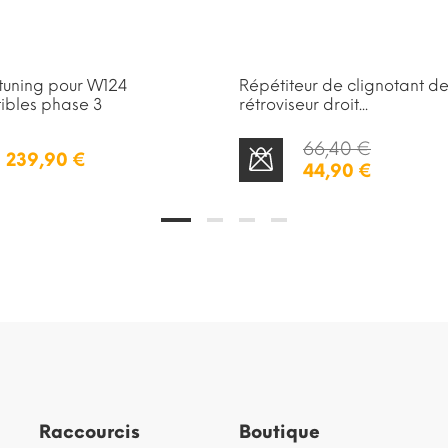
tuning pour W124
Répétiteur de clignotant d
ibles phase 3
rétroviseur droit...
66,40 €
239,90 €
44,90 €
STOCK ÉPUISÉ
Raccourcis
Boutique