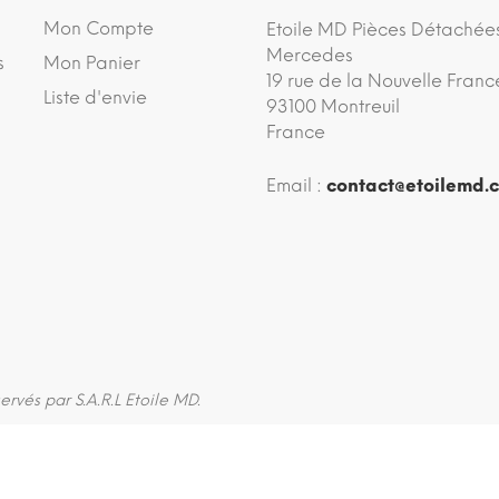
Mon Compte
Etoile MD Pièces Détachée
Mercedes
s
Mon Panier
19 rue de la Nouvelle Franc
Liste d'envie
93100 Montreuil
France
Email :
contact@etoilemd.
servés par S.A.R.L Etoile MD.