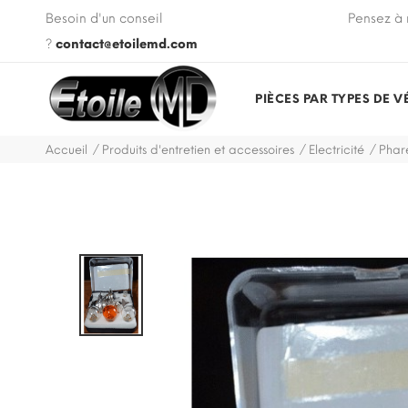
 VIN de votre véhicule lors de votre commande.
Besoin d'un conseil
Pensez à 
?
contact@etoilemd.com
PIÈCES PAR TYPES DE V
Accueil
Produits d'entretien et accessoires
Electricité
Phar