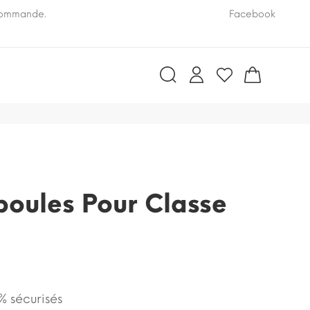
 commande.
Pensez à nous communiquer le numéro VIN de vo
Facebook
poules Pour Classe
 sécurisés