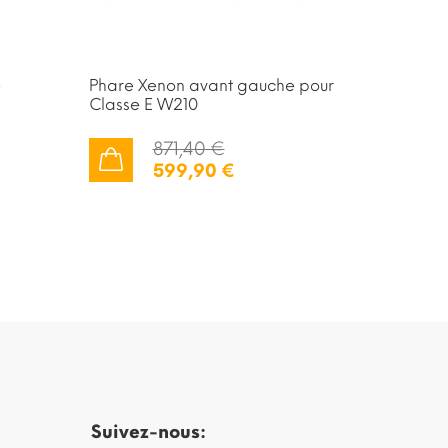
e
Phare Xenon avant gauche pour
Cabocho
Classe E W210
pour Cl
871,40 €
599,90 €
AJOUTER AU PANIER
AJOUTER AU PANIER
Suivez-nous: