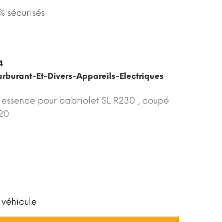
 sécurisés
4
burant-Et-Divers-Appareils-Electriques
essence pour cabriolet SL R230 , coupé
20
 véhicule