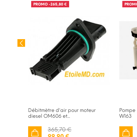
PROMO
-265,80 €
PROM
pteur
Débitmètre d'air pour moteur
Pompe 
diesel OM606 et...
W163
365,70 €
99,90 €
AJOUTER AU PANIER
AJOUTER AU PANIER