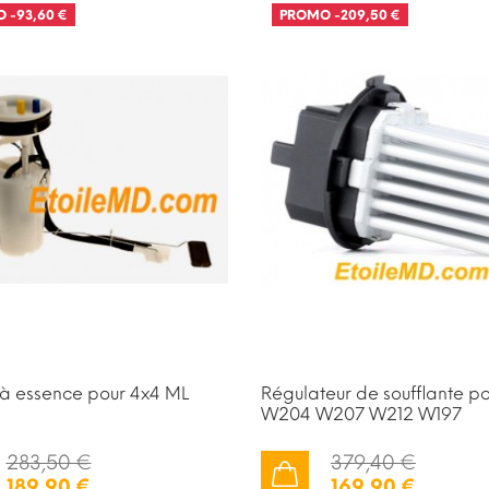
O
-93,60 €
PROMO
-209,50 €
à essence pour 4x4 ML
Régulateur de soufflante p
W204 W207 W212 W197
283,50 €
379,40 €
189,90 €
169,90 €
AJOUTER AU PANIER