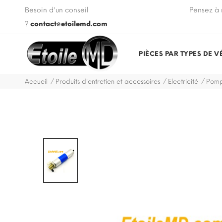
 VIN de votre véhicule lors de votre commande.
Besoin d'un conseil
Pensez à 
?
contact@etoilemd.com
PIÈCES PAR TYPES DE V
Accueil
Produits d'entretien et accessoires
Electricité
Pomp