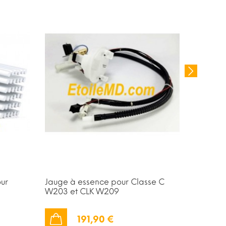
PROM
our
Jauge à essence pour Classe C
Compres
W203 et CLK W209
Airmatic
191,90 €
AJOUTER AU PANIER
AJOUTER AU PANIER