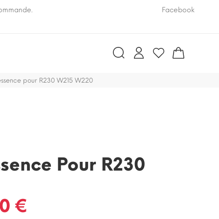
 commande.
Pensez à nous communiquer le numéro VIN de vo
Facebook
ssence pour R230 W215 W220
sence Pour R230
0 €