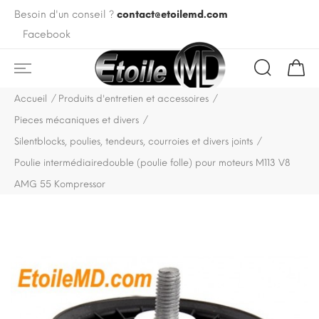
Besoin d'un conseil ?
contact@etoilemd.com
Facebook
Accueil
Produits d'entretien et accessoires
Pieces mécaniques et divers
Silentblocks, poulies, tendeurs, courroies et divers joints
Poulie intermédiairedouble (poulie folle) pour moteurs M113 V8
AMG 55 Kompressor