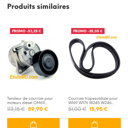
Produits similaires
PROMO
-53,25 €
PROMO
-35,05 €
Tendeur de courroie pour
Courroie trapezoïdale pour
moteurs diesel OM611...
W169 W176 W245 W246...
113,15 €
59,90 €
51,00 €
15,95 €