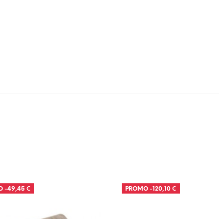
O
-49,45 €
PROMO
-120,10 €