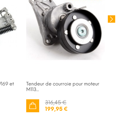
169 et
Tendeur de courroie pour moteur
Collecti
M113...
d'amorti
316,45 €
199,95 €
AJOUTER AU PANIER
AJOUTER AU PANIER