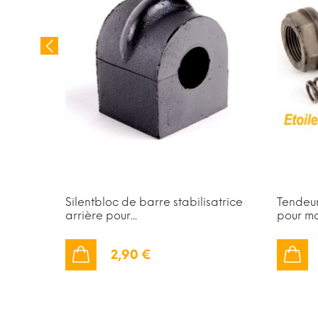
e
Silentbloc de barre stabilisatrice
Tendeur
arrière pour...
pour mot
2,90 €
AJOUTER AU PANIER
AJOUTER AU PANIER