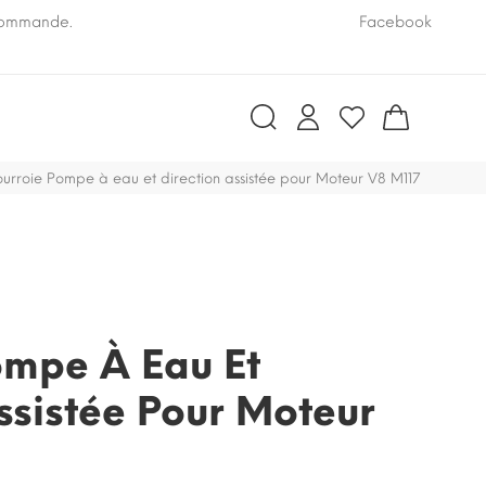
 commande.
Pensez à nous communiquer le numéro VIN de vo
Facebook
urroie Pompe à eau et direction assistée pour Moteur V8 M117
ompe À Eau Et
ssistée Pour Moteur