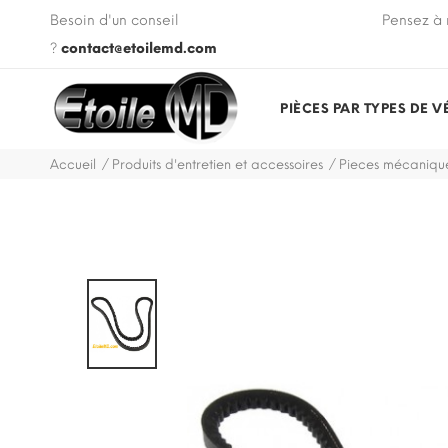
 VIN de votre véhicule lors de votre commande.
Besoin d'un conseil
Pensez à 
?
contact@etoilemd.com
PIÈCES PAR TYPES DE V
Accueil
Produits d'entretien et accessoires
Pieces mécanique