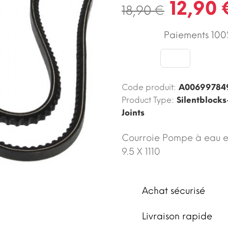
12,90 
18,90 €
Paiements 100%
Code produit:
A00699784
Product Type:
Silentblocks
Joints
Courroie Pompe à eau et
9.5 X 1110
Achat sécurisé
Livraison rapide