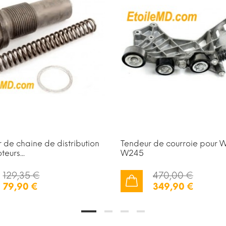
 de chaine de distribution
Tendeur de courroie pour W
eurs...
W245
129,35 €
470,00 €
79,90 €
349,90 €
AJOUTER AU PANIER