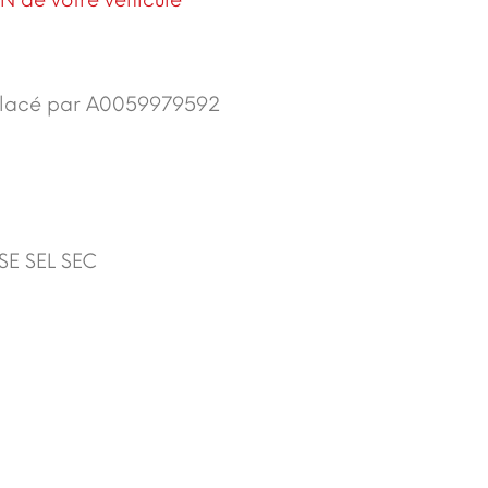
N de votre véhicule
lacé par
A0059979592
SE SEL SEC