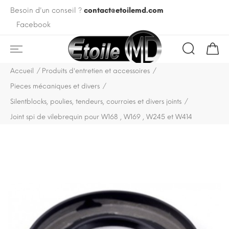
Besoin d'un conseil ?
contact@etoilemd.com
Facebook
Accueil
Produits d'entretien et accessoires
Pieces mécaniques et divers
Silentblocks, poulies, tendeurs, courroies et divers joints
Joint spi de vilebrequin pour W168 , W169 , W245 et W414