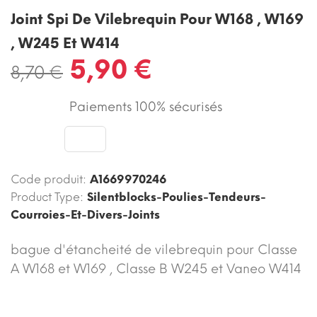
Joint Spi De Vilebrequin Pour W168 , W169
, W245 Et W414
5,90 €
8,70 €
Paiements 100% sécurisés
Code produit:
A1669970246
Product Type:
Silentblocks-Poulies-Tendeurs-
Courroies-Et-Divers-Joints
bagu
e d'étancheité de vilebrequin pour Classe
A W168 et W169 , Classe B W245 et Vaneo W414