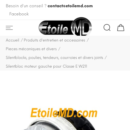
Besoin d'un conseil ?
contact@etoilemd.com
Facebook
Accueil
Produits d'entretien et accessoires
Pieces mécaniques et divers
Silentblocks, poulies, tendeurs, courroies et divers joints
Silentbloc moteur gauche pour Classe E W211