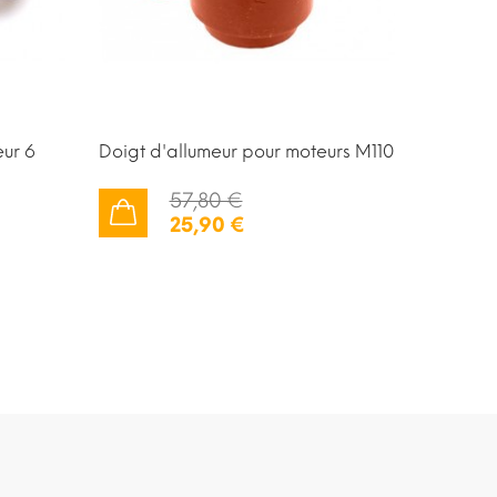
ur 6
Doigt d'allumeur pour moteurs M110
Rotor d
M116 et 
57,80 €
25,90 €
AJOUTER AU PANIER
AJOUTER AU PANIER