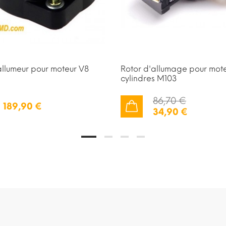
allumeur pour moteur V8
Rotor d'allumage pour mote
cylindres M103
86,70 €
189,90 €
34,90 €
AJOUTER AU PANIER