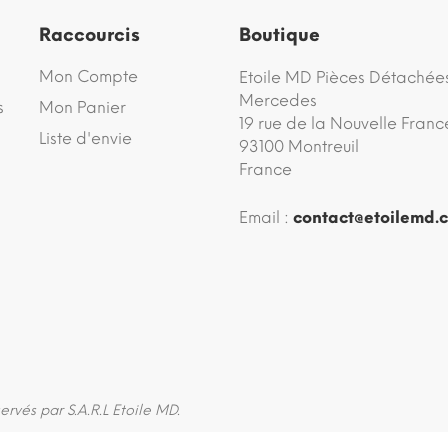
Raccourcis
Boutique
Mon Compte
Etoile MD Pièces Détachée
Mercedes
s
Mon Panier
19 rue de la Nouvelle Franc
Liste d'envie
93100 Montreuil
France
Email :
contact@etoilemd.
servés par S.A.R.L Etoile MD.