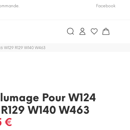
 commande.
Pensez à nous communiquer le numéro VIN de vo
Facebook
26 W129 R129 W140 W463
llumage Pour W124
 R129 W140 W463
5 €