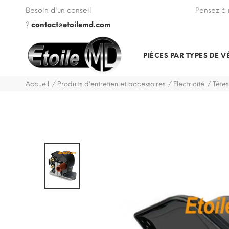
 VIN de votre véhicule lors de votre commande.
Besoin d'un conseil
Pensez à 
?
contact@etoilemd.com
PIÈCES PAR TYPES DE V
Accueil
Produits d'entretien et accessoires
Electricité
Têtes