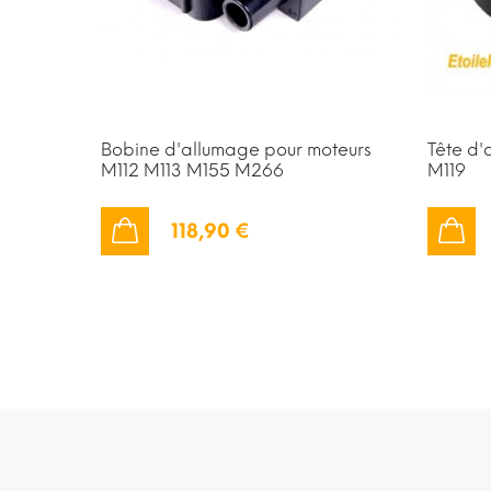
Bobine d'allumage pour moteurs
Tête d'
M112 M113 M155 M266
M119
118,90 €
AJOUTER AU PANIER
AJOUTER AU PANIER