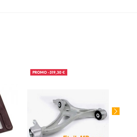
PROMO
-319,30 €
PROM