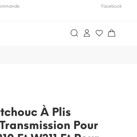
 commande.
Pensez à nous communiquer le numéro VIN de vo
Facebook
tchouc À Plis
Transmission Pour