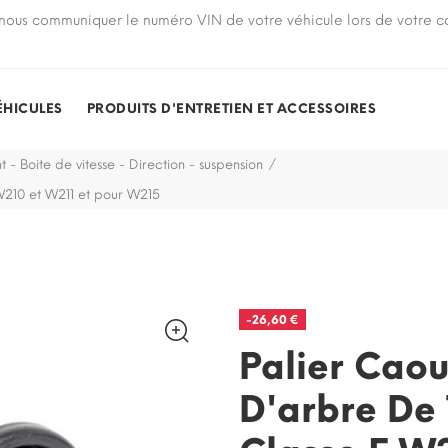
nous communiquer le numéro VIN de votre véhicule lors de votre
ÉHICULES
PRODUITS D'ENTRETIEN ET ACCESSOIRES
t - Boite de vitesse - Direction - suspension
 W210 et W211 et pour W215
-26,60 €
Palier Caou
D'arbre De 