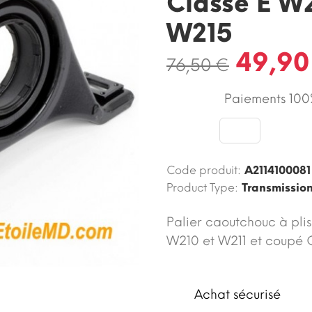
Classe E W2
W215
49,90
76,50 €
Paiements 100%
Code produit:
A2114100081
Product Type:
Transmissio
Palier caoutchouc à plis
W210 et W211 et coupé 
Achat sécurisé