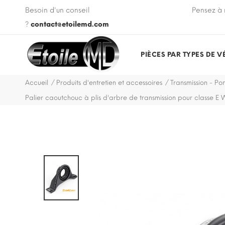
 VIN de votre véhicule lors de votre commande.
Besoin d'un conseil
Pensez à 
?
contact@etoilemd.com
PIÈCES PAR TYPES DE V
Accueil
Produits d'entretien et accessoires
Transmission - Pon
Palier caoutchouc à plis d'arbre de transmission pour classe E