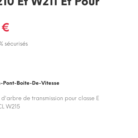
10 Et W211 Et Pour
 €
 sécurisés
n-Pont-Boite-De-Vitesse
 d'arbre de transmission pour classe E
CL W215