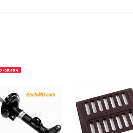
O
-69,40 €