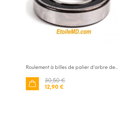
Roulement à billes de palier d'arbre de...
30,50 €
12,90 €
AJOUTER AU PANIER