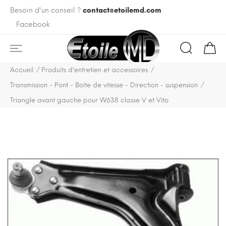
Besoin d'un conseil ?
contact@etoilemd.com
Facebook
Accueil
Produits d'entretien et accessoires
Transmission - Pont - Boite de vitesse - Direction - suspension
Triangle avant gauche pour W638 classe V et Vito