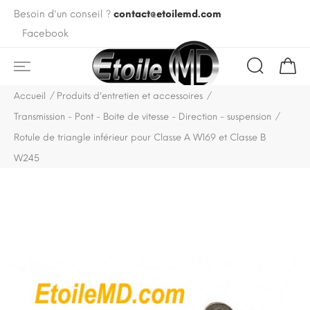
Besoin d'un conseil ?
contact@etoilemd.com
Facebook
Accueil
Produits d'entretien et accessoires
Transmission - Pont - Boite de vitesse - Direction - suspension
Rotule de triangle inférieur pour Classe A W169 et Classe B
W245