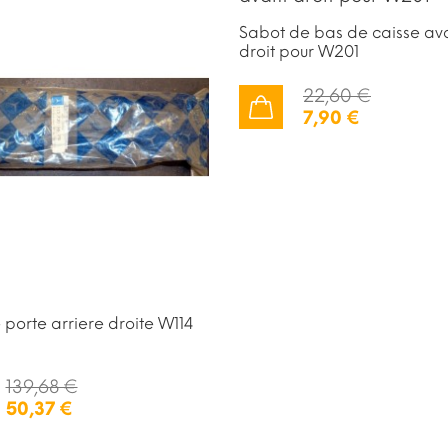
Sabot de bas de caisse av
droit pour W201
22,60 €
7,90 €
AJOUTER AU PANIER
e porte arriere droite W114
139,68 €
50,37 €