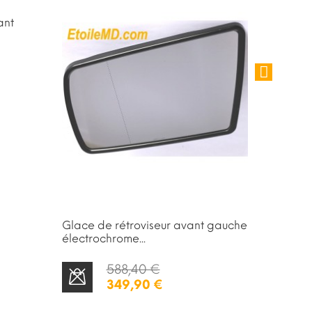
RUPTURE DE STOCK
ant
Glace de rétroviseur avant gauche
Baguett
électrochrome...
noire p
588,40 €
349,90 €
STOCK ÉPUISÉ
AJOUTER AU PANIER