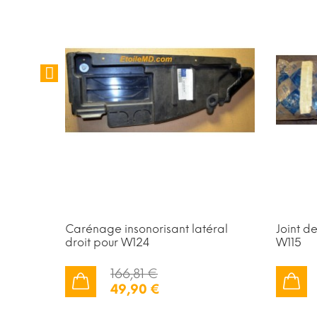
 gauche
Carénage insonorisant latéral
Joint d
droit pour W124
W115
166,81 €
49,90 €
AJOUTER AU PANIER
AJOUTER AU PANIER