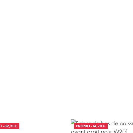
O
-89,31 €
PROMO
-14,70 €