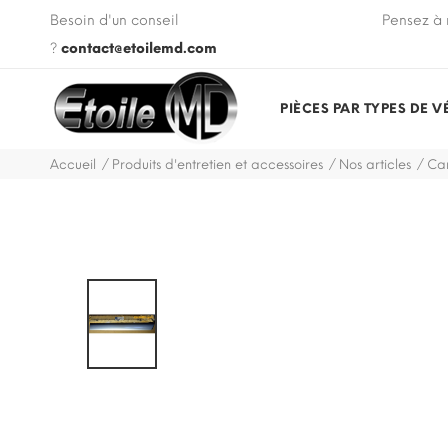
 VIN de votre véhicule lors de votre commande.
Besoin d'un conseil
Pensez à 
?
contact@etoilemd.com
PIÈCES PAR TYPES DE V
Accueil
Produits d'entretien et accessoires
Nos articles
Car