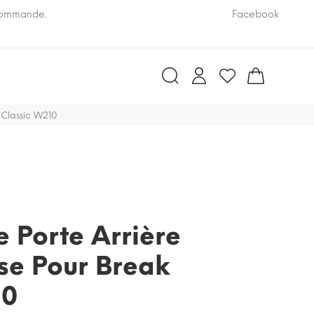
 commande.
Pensez à nous communiquer le numéro VIN de vo
Facebook
 Classic W210
 Porte Arrière
se Pour Break
10