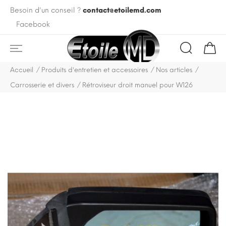
Besoin d'un conseil ?
contact@etoilemd.com
Facebook
Accueil
Produits d'entretien et accessoires
Nos articles
Carrosserie et divers
Rétroviseur droit manuel pour W126