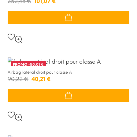
352,48 €
101,07 €
PROMO
-50,01 €
Airbag latéral droit pour classe A
90,22 €
40,21 €