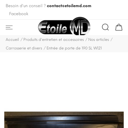
Besoin d'un conseil ?
contact@etoilemd.com
Facebook
Accueil
Produits d'entretien et accessoires
Nos articles
Carrosserie et divers
Entrée de porte de 190 SL W121