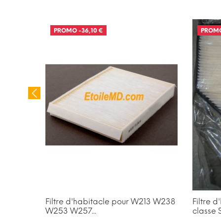
PROMO
-36,10 €
PROM
 W163
Filtre d'habitacle pour W213 W238
Filtre 
W253 W257...
classe S 