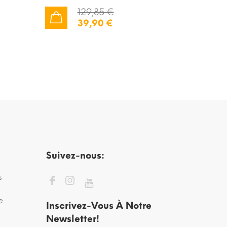
129,85 €
39,90 €
AJOUTER AU PANIER
AJOUTER AU PANIER
Suivez-nous:
s
e
Inscrivez-Vous À Notre
Newsletter!