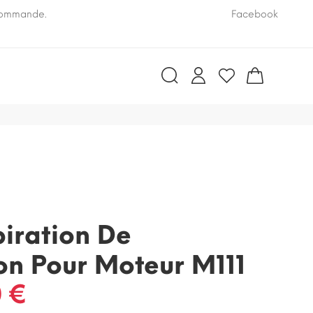
 commande.
Pensez à nous communiquer le numéro VIN de vo
Facebook
iration De
on Pour Moteur M111
 €