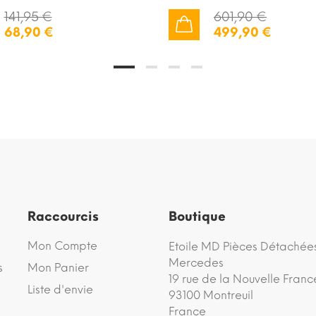
141,95 €
601,90 €
68,90 €
499,90 €
AJOUTER AU PANIER
Raccourcis
Boutique
Mon Compte
Etoile MD Pièces Détachée
Mercedes
s
Mon Panier
19 rue de la Nouvelle Franc
Liste d'envie
93100 Montreuil
France