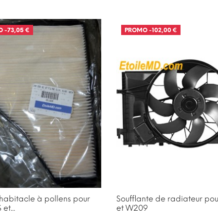
O
-73,05 €
PROMO
-102,00 €
d'habitacle à pollens pour
Soufflante de radiateur p
et...
et W209