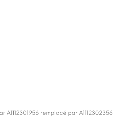
ar A1112301956 remplacé par A1112302356