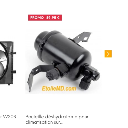
PROMO
-89,95 €
our W203
Bouteille déshydratante pour
Filtre 
climatisation sur...
W163