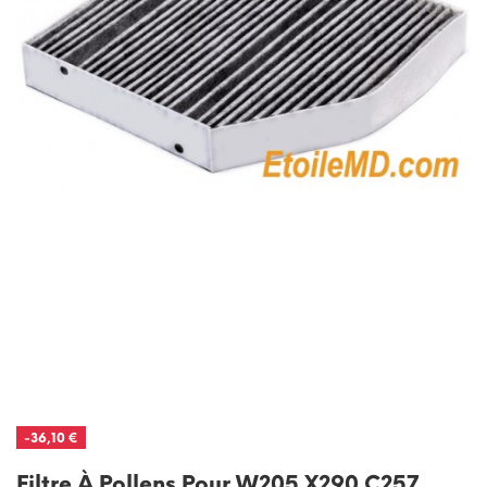
-36,10 €
Filtre À Pollens Pour W205 X290 C257