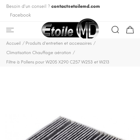
Besoin d'un conseil ?
contact@etoilemd.com
Facebook
Accueil
Produits d'entretien et accessoires
Climatisation Chauffage aération
Filtre à Pollens pour W205 X290 C257 W253 et W213