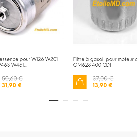
à essence pour W126 W201
Filtre à gasoil pour moteur 
463 W461...
OM628 400 CDI
50,60 €
37,00 €
31,90 €
13,90 €
AJOUTER AU PANIER