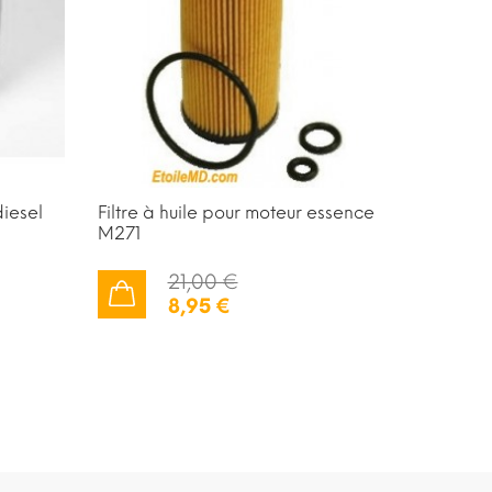
diesel
Filtre à huile pour moteur essence
Filtre à
M271
21,00 €
AJOUTER AU PANIER
8,95 €
AJOUTER AU PANIER