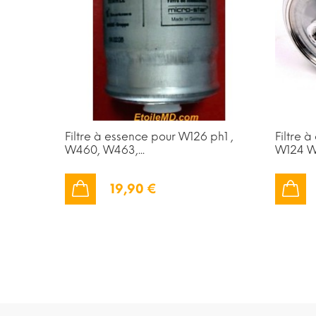
Filtre à essence pour W126 ph1 ,
Filtre 
W460, W463,...
W124 W
19,90 €
AJOUTER AU PANIER
AJOUTER AU PANIER