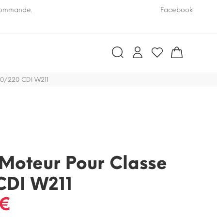
 commande.
Pensez à nous communiquer le numéro VIN de vo
Facebook
200/220 CDI W211
r Moteur Pour Classe
CDI W211
 €