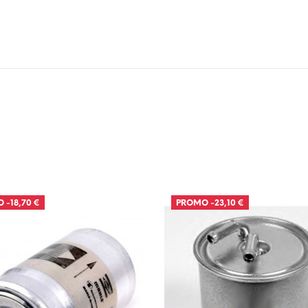
O
-18,70 €
PROMO
-23,10 €