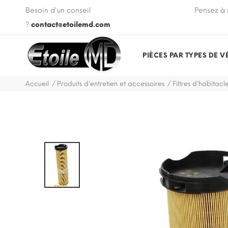
 VIN de votre véhicule lors de votre commande.
Besoin d'un conseil
Pensez à 
?
contact@etoilemd.com
PIÈCES PAR TYPES DE V
Accueil
Produits d'entretien et accessoires
Filtres d'habitacl