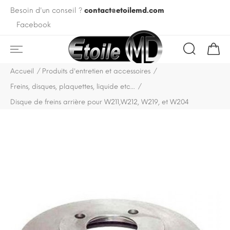
Besoin d'un conseil ?
contact@etoilemd.com
Facebook
Accueil
Produits d'entretien et accessoires
Freins, disques, plaquettes, liquide etc...
Disque de freins arrière pour W211,W212, W219, et W204