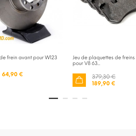
de frein avant pour W123
Jeu de plaquettes de freins
pour V8 63...
64,90 €
379,30 €
189,90 €
AJOUTER AU PANIER