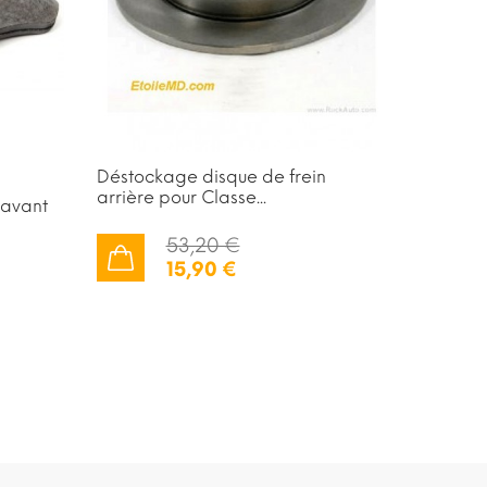
Déstockage disque de frein
arrière pour Classe...
 avant
Disque 
W207 W2
53,20 €
15,90 €
AJOUTER AU PANIER
AJOUTER AU PANIER