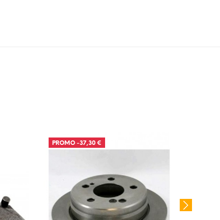
PROMO
-37,30 €
PROM