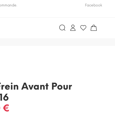
 commande.
Pensez à nous communiquer le numéro VIN de vo
Facebook
rein Avant Pour
16
 €