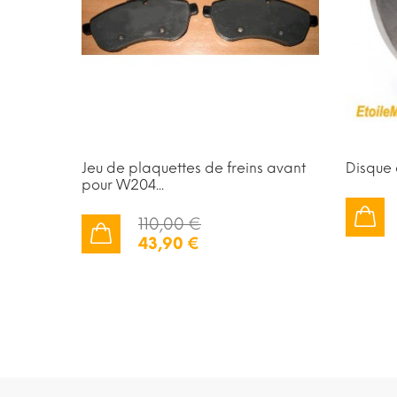
Jeu de plaquettes de freins avant
Disque 
pour W204...
110,00 €
AJOUTER AU PANIER
43,90 €
AJOUTER AU PANIER