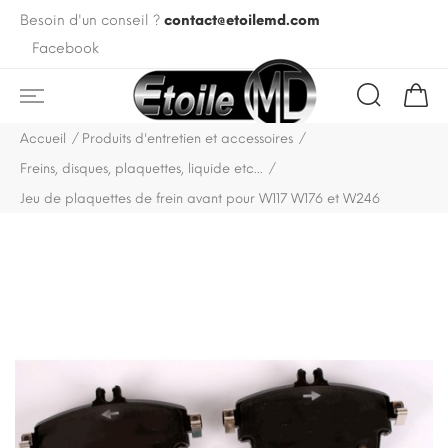
Besoin d'un conseil ?
contact@etoilemd.com
Facebook
Accueil
Produits d'entretien et accessoires
Freins, disques, plaquettes, liquide etc...
Jeu de plaquettes de frein avant pour W117 W176 et W246