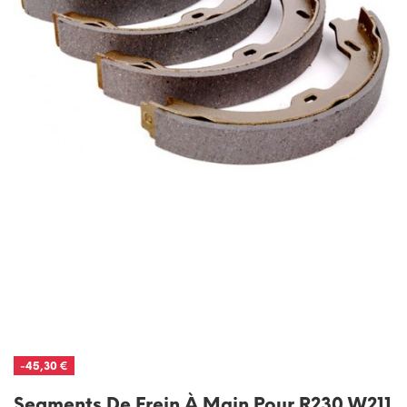
-45,30 €
Segments De Frein À Main Pour R230 W211