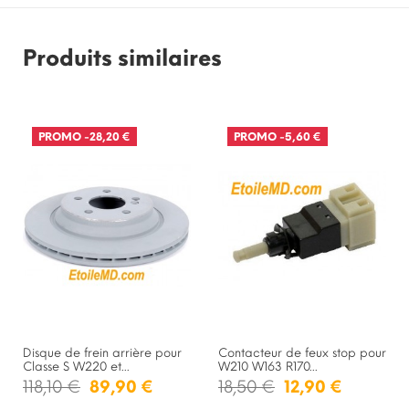
Produits similaires
PROMO
-28,20 €
PROMO
-5,60 €
Disque de frein arrière pour
Contacteur de feux stop pour
Classe S W220 et...
W210 W163 R170...
118,10 €
89,90 €
18,50 €
12,90 €