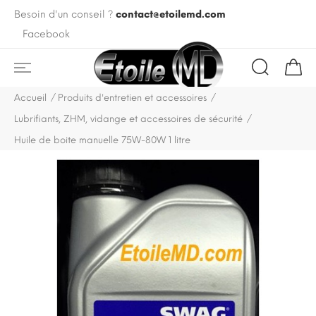
Besoin d'un conseil ?
contact@etoilemd.com
Facebook
Accueil
Produits d'entretien et accessoires
Lubrifiants, ZHM, vidange et accessoires de sécurité
Huile de boite manuelle 75W-80W 1 litre