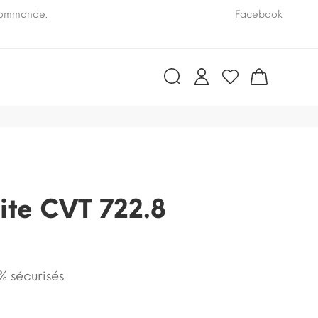
 commande.
Pensez à nous communiquer le numéro VIN de vo
Facebook
oite CVT 722.8
 sécurisés