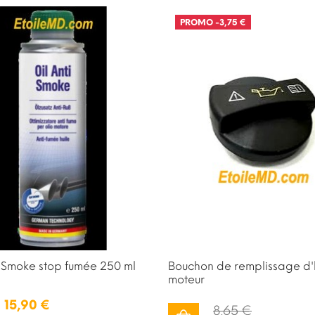
PROMO
-3,75 €
i Smoke stop fumée 250 ml
Bouchon de remplissage d'
moteur
15,90 €
8,65 €