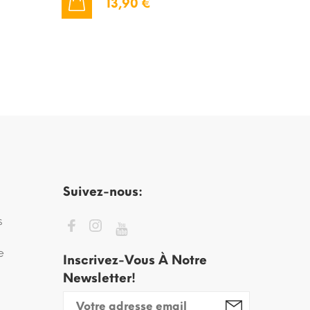
13,90 €
AJOUTER AU PANIER
AJOUTER AU PANIER
Suivez-nous:
s
e
Inscrivez-Vous À Notre
Newsletter!