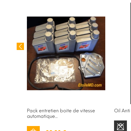
Pack entretien boite de vitesse
Oil Ant
automatique...
STOCK ÉPUISÉ