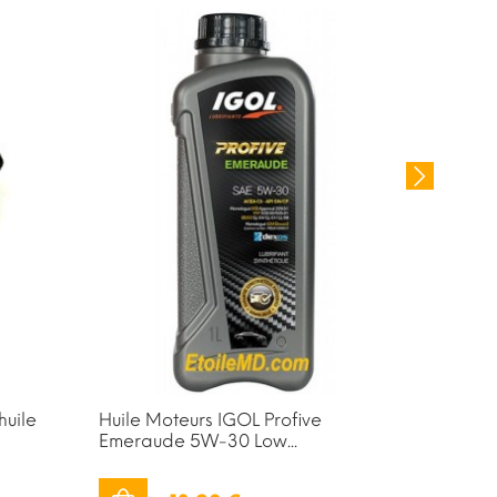
huile
Huile Moteurs IGOL Profive
Joint de 
Emeraude 5W-30 Low...
pour mot