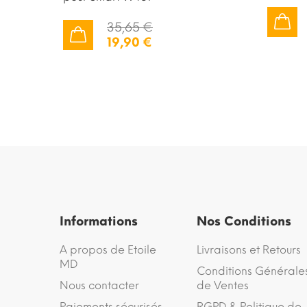
35,65 €
AJOUTER AU PANIER
19,90 €
AJOUTER AU PANIER
Informations
Nos Conditions
A propos de Etoile
Livraisons et Retours
MD
Conditions Générale
Nous contacter
de Ventes
Paiements sécurisés
RGPD & Politique de