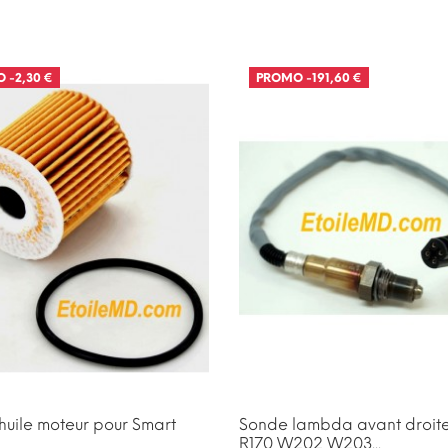
O
-2,30 €
PROMO
-191,60 €
 huile moteur pour Smart
Sonde lambda avant droit
R170 W202 W203...