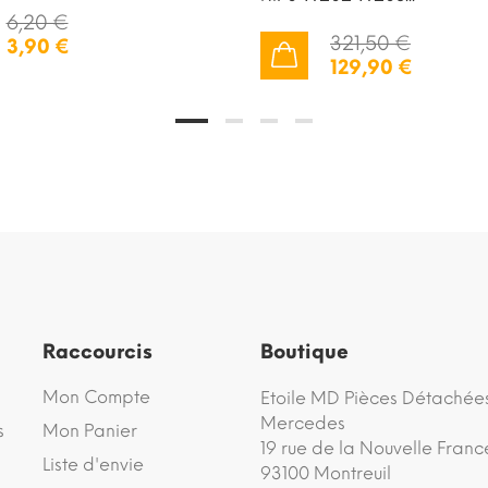
6,20 €
321,50 €
3,90 €
129,90 €
AJOUTER AU PANIER
Raccourcis
Boutique
Mon Compte
Etoile MD Pièces Détachée
Mercedes
s
Mon Panier
19 rue de la Nouvelle Franc
Liste d'envie
93100 Montreuil