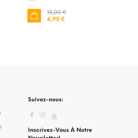
15,00 €
6,95 €
AJOUTER AU PANIER
AJOUTER AU PANIER
Suivez-nous:
s
e
Inscrivez-Vous À Notre
Newsletter!