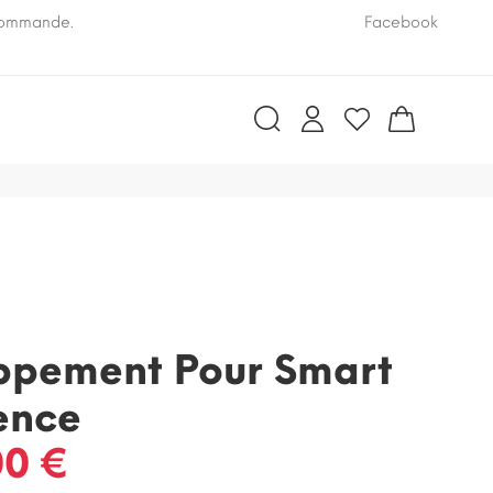
 commande.
Pensez à nous communiquer le numéro VIN de vo
Facebook
ppement Pour Smart
ence
00 €