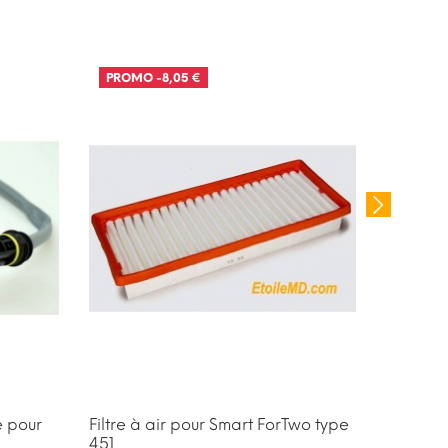
PROMO
-8,05 €
PROM
e pour
Filtre à air pour Smart ForTwo type
Kit Emb
451
W451