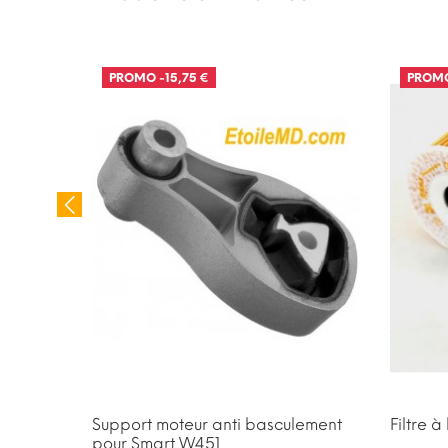
PROMO
-15,75 €
PROM
tes
Support moteur anti basculement
Filtre à
pour Smart W451