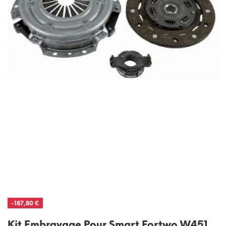
-187,80 €
Kit Embrayage Pour Smart Fortwo W451