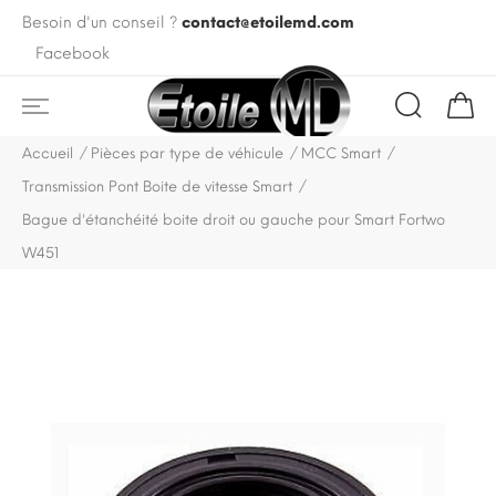
Besoin d'un conseil ?
contact@etoilemd.com
Facebook
Accueil
Pièces par type de véhicule
MCC Smart
Transmission Pont Boite de vitesse Smart
Bague d'étanchéité boite droit ou gauche pour Smart Fortwo
W451