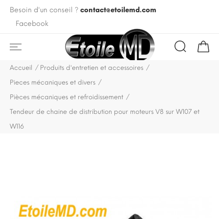
Besoin d'un conseil ?
contact@etoilemd.com
Facebook
Accueil
Produits d'entretien et accessoires
Pieces mécaniques et divers
Pièces mécaniques et refroidissement
Tendeur de chaine de distribution pour moteurs V8 sur W107 et
W116