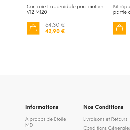
Courroie trapézoïdale pour moteur
Kit rép
V12 M120
partie a
64,30 €
42,90 €
AJOUTER AU PANIER
AJOUTER AU PANIER
Informations
Nos Conditions
A propos de Etoile
Livraisons et Retours
MD
Conditions Générale