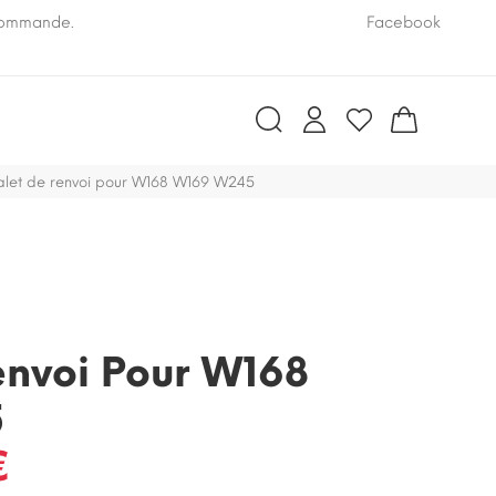
 commande.
Pensez à nous communiquer le numéro VIN de vo
Facebook
let de renvoi pour W168 W169 W245
envoi Pour W168
5
€