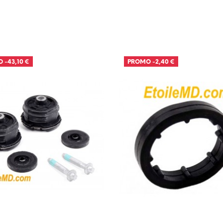
O
-43,10 €
PROMO
-2,40 €