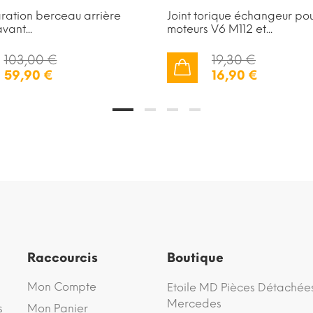
aration berceau arrière
Joint torique échangeur po
vant...
moteurs V6 M112 et...
103,00 €
19,30 €
59,90 €
16,90 €
AJOUTER AU PANIER
Raccourcis
Boutique
Mon Compte
Etoile MD Pièces Détachée
Mercedes
s
Mon Panier