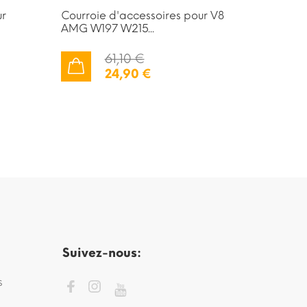
ur
Courroie d'accessoires pour V8
Courroi
AMG W197 W215...
W176 W2
61,10 €
24,90 €
AJOUTER AU PANIER
AJOUTER AU PANIER
Suivez-nous:
s