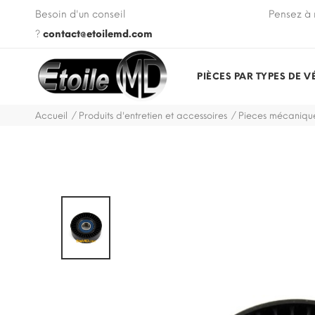
 VIN de votre véhicule lors de votre commande.
Besoin d'un conseil
Pensez à 
?
contact@etoilemd.com
PIÈCES PAR TYPES DE V
Accueil
Produits d'entretien et accessoires
Pieces mécanique