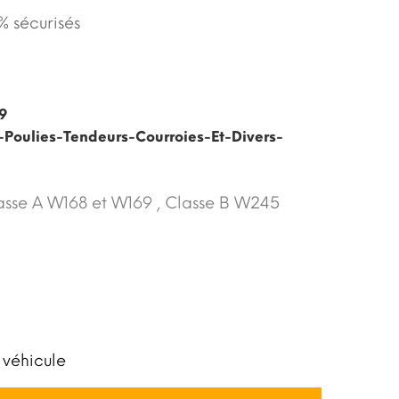
 sécurisés
9
-Poulies-Tendeurs-Courroies-Et-Divers-
asse A W168 et W169 , Classe B W245
 véhicule