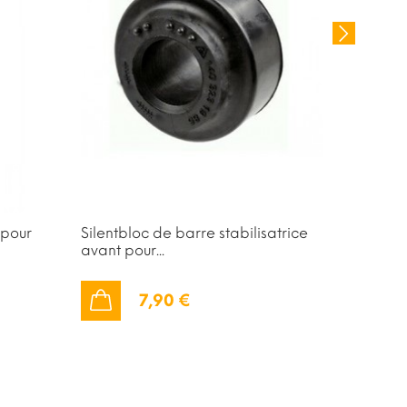
 pour
Silentbloc de barre stabilisatrice
Kit roul
avant pour...
W210 W2
7,90 €
AJOUTER AU PANIER
AJOUTER AU PANIER