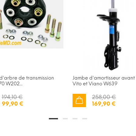
 d'arbre de transmission
Jambe d'amortisseur avant
70 W202...
Vito et Viano W639
194,10 €
258,00 €
99,90 €
169,90 €
AJOUTER AU PANIER