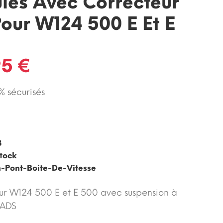
les Avec Correcteur
Pour W124 500 E Et E
95 €
 sécurisés
3
tock
n-Pont-Boite-De-Vitesse
ur W124 500 E et E 500 avec suspension à
 ADS