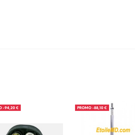
O
-94,20 €
PROMO
-88,10 €