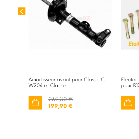
Amortisseur avant pour Classe C
Flector
W204 et Classe...
pour R1
269,30 €
199,90 €
AJOUTER AU PANIER
AJOUTER AU PANIER