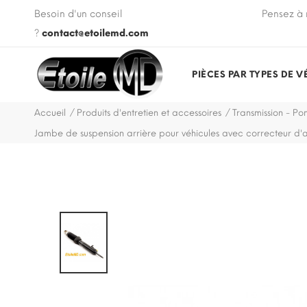
 VIN de votre véhicule lors de votre commande.
Besoin d'un conseil
Pensez à 
?
contact@etoilemd.com
PIÈCES PAR TYPES DE V
Accueil
Produits d'entretien et accessoires
Transmission - Pon
Jambe de suspension arrière pour véhicules avec correcteur d'a