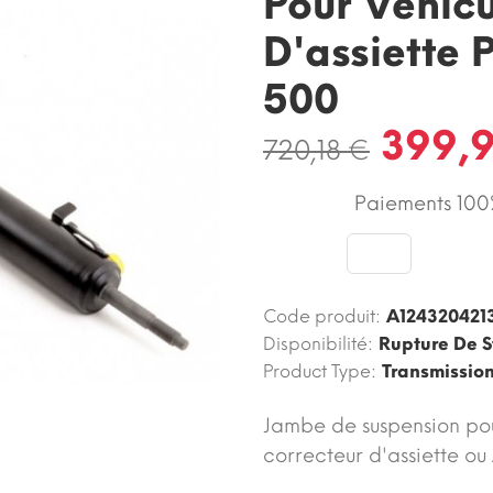
Pour Véhicu
D'assiette 
500
399,
720,18 €
Paiements 100%
Code produit:
A124320421
Disponibilité:
Rupture De S
Product Type:
Transmissio
Jambe de suspension po
correcteur d'assiette ou