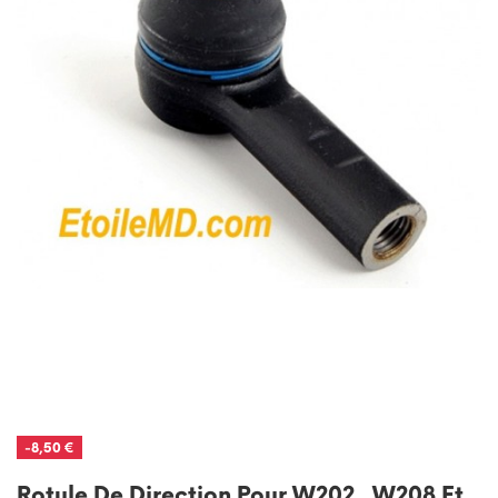
-8,50 €
Rotule De Direction Pour W202 , W208 Et