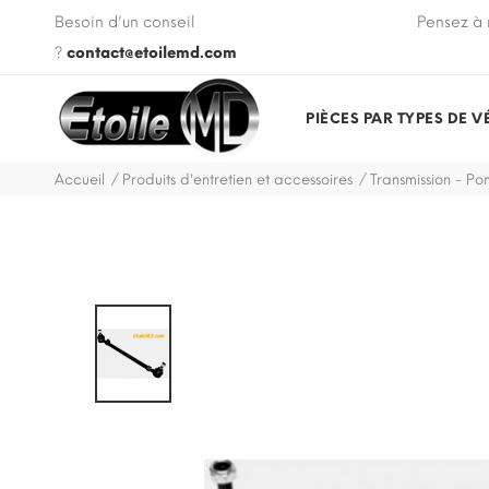
 VIN de votre véhicule lors de votre commande.
Besoin d'un conseil
Pensez à 
?
contact@etoilemd.com
PIÈCES PAR TYPES DE V
Accueil
Produits d'entretien et accessoires
Transmission - Pon