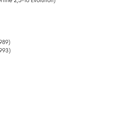
rline 2,5-16 Evolution)
989)
1993)