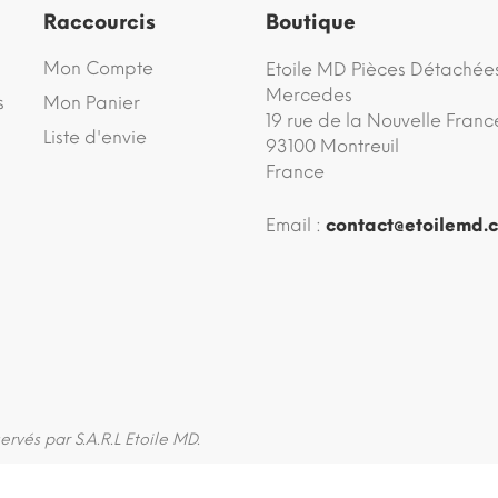
Raccourcis
Boutique
Mon Compte
Etoile MD Pièces Détachée
Mercedes
s
Mon Panier
19 rue de la Nouvelle Franc
Liste d'envie
93100 Montreuil
France
Email :
contact@etoilemd.
servés par S.A.R.L Etoile MD.