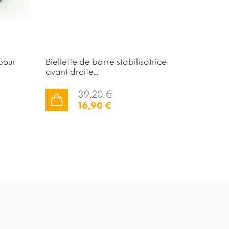
pour
Biellette de barre stabilisatrice
Jambe d
avant droite...
avant ga
39,20 €
16,90 €
AJOUTER AU PANIER
AJOUTER AU PANIER