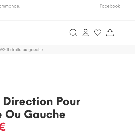
 commande.
Pensez à nous communiquer le numéro VIN de vo
Facebook
r W201 droite ou gauche
e Direction Pour
e Ou Gauche
 €