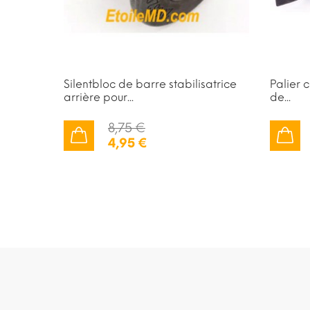
ère pour
Silentbloc de barre stabilisatrice
Palier 
arrière pour...
de...
8,75 €
4,95 €
AJOUTER AU PANIER
AJOUTER AU PANIER