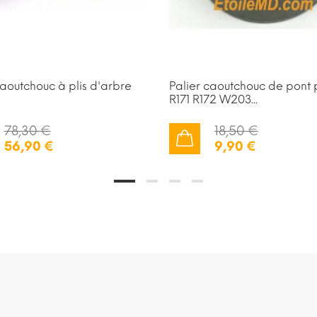
caoutchouc à plis d'arbre
Palier caoutchouc de pont 
R171 R172 W203...
78,30 €
18,50 €
56,90 €
9,90 €
AJOUTER AU PANIER