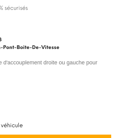
 sécurisés
3
n-Pont-Boite-De-Vitesse
rre d'accouplement
droite ou gauche pour
 véhicule