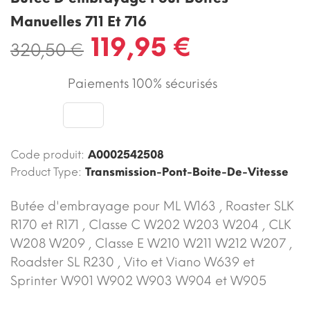
Manuelles 711 Et 716
119,95 €
320,50 €
Paiements 100% sécurisés
Code produit:
A0002542508
Product Type:
Transmission-Pont-Boite-De-Vitesse
Butée d'embrayage pour ML W163 , Roaster SLK
R170 et R171 , Classe C W202 W203 W204 , CLK
W208 W209 , Classe E W210 W211 W212 W207 ,
Roadster SL R230 , Vito et Viano W639 et
Sprinter W901 W902 W903 W904 et W905