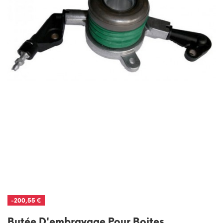
-200,55 €
Butée D'embrayage Pour Boites