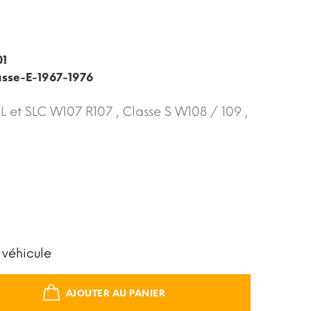
01
asse-E-1967-1976
SL et SLC W107 R107 , Classe S W108 / 109 ,
 véhicule
AJOUTER AU PANIER